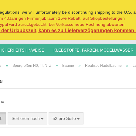
ulations, we will unfortunately be discontinuing shipping to the U.S. a
m 40Jährigen Firmenjubiläum 15% Rabatt auf Shopbestellungen
Sprache auswählen
ypal wird zurückgebucht, bei Vorkasse neue Rechnung abwarten
der Urlaubszeit, kann es zu Lieferverzögerungen kommen 
Lieferland
SICHERHEITSHINWEISE
KLEBSTOFFE, FARBEN, MODELLWASSER
H0,TT, N, Z
SPURGRÖSSEN 1:45/1:32+
GRASFASERN FÜR AL
»
»
»
»
e
Spurgrößen H0,TT, N, Z
Bäume
Realistic Nadelbäume
L
e
Konto erst
Passwort 
Sortieren nach
52 pro Seite