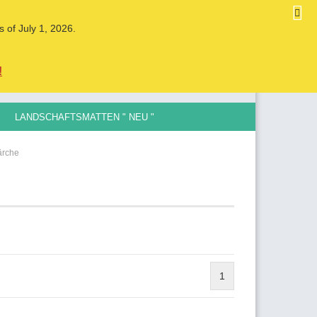
DE
Kundenlogin
Merkzettel
s of July 1, 2026.
Ihr Warenkorb
0,00 EUR
!
LANDSCHAFTSMATTEN " NEU "
LE SPURGRÖSSEN , 0,5MM BIS 12MM
ärche
ellen
vergessen?
1