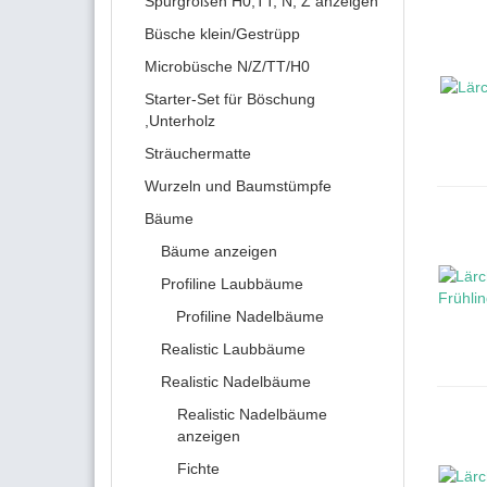
Spurgrößen H0,TT, N, Z anzeigen
Büsche klein/Gestrüpp
Microbüsche N/Z/TT/H0
Starter-Set für Böschung
,Unterholz
Sträuchermatte
Wurzeln und Baumstümpfe
Bäume
Bäume anzeigen
Profiline Laubbäume
Profiline Nadelbäume
Realistic Laubbäume
Realistic Nadelbäume
Realistic Nadelbäume
anzeigen
Fichte