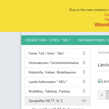
Due to the new customs reg
Zu
Pa
Alle
Wärend 
FEINER TURF / STREU " NEU"
INFORMATIONEN / 
MODELLBAU, TABLETOP, FANTASY
SPURGRÖSSEN 
Startseit
Feiner Turf / Streu " Neu"
Informationen / Sicherheitshinweise
Lärch
Klebstoffe, Farben, Modellwasser
Landschaftsmatten " NEU "
Modellbau, Tabletop, Fantasy
Spurgrößen H0,TT, N, Z