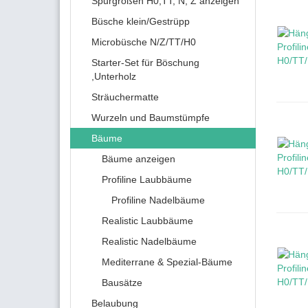
Spurgrößen H0,TT, N, Z anzeigen
Büsche klein/Gestrüpp
Microbüsche N/Z/TT/H0
Starter-Set für Böschung
,Unterholz
Sträuchermatte
Wurzeln und Baumstümpfe
Bäume
Bäume anzeigen
Profiline Laubbäume
Profiline Nadelbäume
Realistic Laubbäume
Realistic Nadelbäume
Mediterrane & Spezial-Bäume
Bausätze
Belaubung