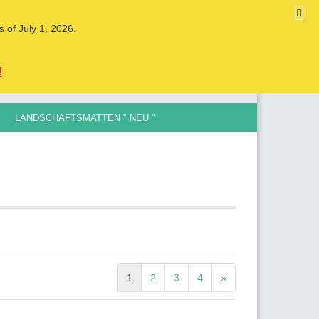
DE
Kundenlogin
Merkzettel
s of July 1, 2026.
Ihr Warenkorb
0,00 EUR
!
LANDSCHAFTSMATTEN " NEU "
LE SPURGRÖSSEN , 0,5MM BIS 12MM
ellen
vergessen?
1
2
3
4
»