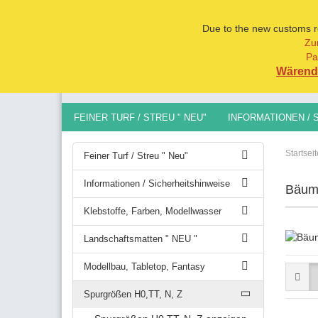
Due to the new customs reg
Zu
Pa
Alle
Wärend 
FEINER TURF / STREU " NEU"
INFORMATIONEN / 
MODELLBAU, TABLETOP, FANTASY
SPURGRÖSSEN 
Startseit
Feiner Turf / Streu " Neu"
Informationen / Sicherheitshinweise
Bäum
Klebstoffe, Farben, Modellwasser
Landschaftsmatten " NEU "
Modellbau, Tabletop, Fantasy
Spurgrößen H0,TT, N, Z