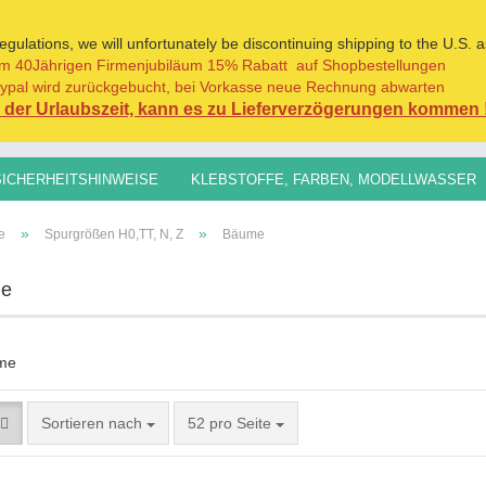
ulations, we will unfortunately be discontinuing shipping to the U.S. a
m 40Jährigen Firmenjubiläum 15% Rabatt auf Shopbestellungen
Sprache auswählen
ypal wird zurückgebucht, bei Vorkasse neue Rechnung abwarten
der Urlaubszeit, kann es zu Lieferverzögerungen kommen 
Lieferland
SICHERHEITSHINWEISE
KLEBSTOFFE, FARBEN, MODELLWASSER
H0,TT, N, Z
SPURGRÖSSEN 1:45/1:32+
GRASFASERN FÜR AL
»
»
e
Spurgrößen H0,TT, N, Z
Bäume
e
Konto erst
Passwort 
Sortieren nach
52 pro Seite