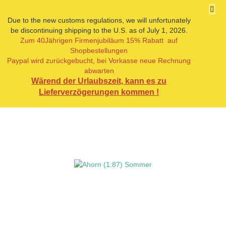
Due to the new customs regulations, we will unfortunately
be discontinuing shipping to the U.S. as of July 1, 2026.
Zum 40Jährigen Firmenjubiläum 15% Rabatt auf
« zurück
weiter »
Letzter »
Shopbestellungen
5
Artikel in dieser Kategorie
Paypal wird zurückgebucht, bei Vorkasse neue Rechnung
abwarten
Ahorn (1:87) Sommer
Wärend der Urlaubszeit, kann es zu
Lieferverzögerungen kommen !