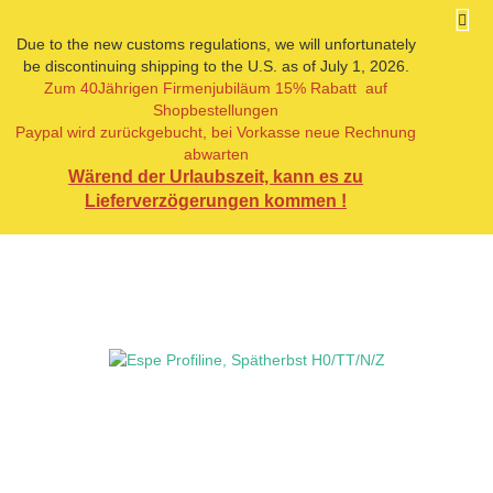
Due to the new customs regulations, we will unfortunately
be discontinuing shipping to the U.S. as of July 1, 2026.
Zum 40Jährigen Firmenjubiläum 15% Rabatt auf
« Erster
« zurück
weiter »
Letzter »
Shopbestellungen
49
Artikel in dieser Kategorie
Paypal wird zurückgebucht, bei Vorkasse neue Rechnung
abwarten
Espe Profiline, Spätherbst H0/TT/N/Z
Wärend der Urlaubszeit, kann es zu
Lieferverzögerungen kommen !