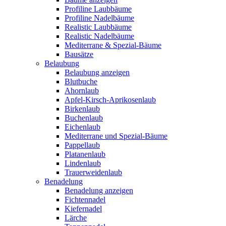
Profiline Laubbäume
Profiline Nadelbäume
Realistic Laubbäume
Realistic Nadelbäume
Mediterrane & Spezial-Bäume
Bausätze
Belaubung
Belaubung anzeigen
Blutbuche
Ahornlaub
Apfel-Kirsch-Aprikosenlaub
Birkenlaub
Buchenlaub
Eichenlaub
Mediterrane und Spezial-Bäume
Pappellaub
Platanenlaub
Lindenlaub
Trauerweidenlaub
Benadelung
Benadelung anzeigen
Fichtennadel
Kiefernadel
Lärche