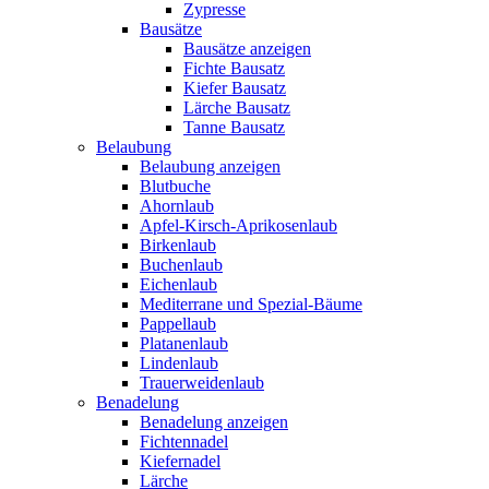
Zypresse
Bausätze
Bausätze anzeigen
Fichte Bausatz
Kiefer Bausatz
Lärche Bausatz
Tanne Bausatz
Belaubung
Belaubung anzeigen
Blutbuche
Ahornlaub
Apfel-Kirsch-Aprikosenlaub
Birkenlaub
Buchenlaub
Eichenlaub
Mediterrane und Spezial-Bäume
Pappellaub
Platanenlaub
Lindenlaub
Trauerweidenlaub
Benadelung
Benadelung anzeigen
Fichtennadel
Kiefernadel
Lärche