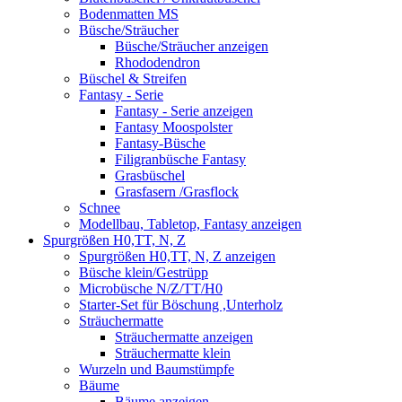
Bodenmatten MS
Büsche/Sträucher
Büsche/Sträucher anzeigen
Rhododendron
Büschel & Streifen
Fantasy - Serie
Fantasy - Serie anzeigen
Fantasy Moospolster
Fantasy-Büsche
Filigranbüsche Fantasy
Grasbüschel
Grasfasern /Grasflock
Schnee
Modellbau, Tabletop, Fantasy anzeigen
Spurgrößen H0,TT, N, Z
Spurgrößen H0,TT, N, Z anzeigen
Büsche klein/Gestrüpp
Microbüsche N/Z/TT/H0
Starter-Set für Böschung ,Unterholz
Sträuchermatte
Sträuchermatte anzeigen
Sträuchermatte klein
Wurzeln und Baumstümpfe
Bäume
Bäume anzeigen