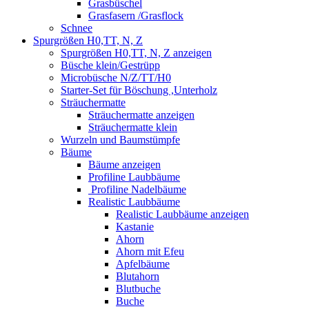
Grasbüschel
Grasfasern /Grasflock
Schnee
Spurgrößen H0,TT, N, Z
Spurgrößen H0,TT, N, Z anzeigen
Büsche klein/Gestrüpp
Microbüsche N/Z/TT/H0
Starter-Set für Böschung ,Unterholz
Sträuchermatte
Sträuchermatte anzeigen
Sträuchermatte klein
Wurzeln und Baumstümpfe
Bäume
Bäume anzeigen
Profiline Laubbäume
Profiline Nadelbäume
Realistic Laubbäume
Realistic Laubbäume anzeigen
Kastanie
Ahorn
Ahorn mit Efeu
Apfelbäume
Blutahorn
Blutbuche
Buche