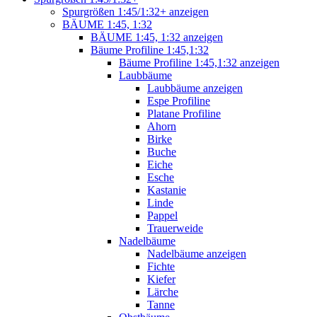
Spurgrößen 1:45/1:32+ anzeigen
BÄUME 1:45, 1:32
BÄUME 1:45, 1:32 anzeigen
Bäume Profiline 1:45,1:32
Bäume Profiline 1:45,1:32 anzeigen
Laubbäume
Laubbäume anzeigen
Espe Profiline
Platane Profiline
Ahorn
Birke
Buche
Eiche
Esche
Kastanie
Linde
Pappel
Trauerweide
Nadelbäume
Nadelbäume anzeigen
Fichte
Kiefer
Lärche
Tanne