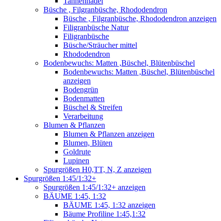
Tannennadel
Büsche , Filgranbüsche, Rhododendron
Büsche , Filgranbüsche, Rhododendron anzeigen
Filigranbüsche Natur
Filigranbüsche
Büsche/Sträucher mittel
Rhododendron
Bodenbewuchs: Matten ,Büschel, Blütenbüschel
Bodenbewuchs: Matten ,Büschel, Blütenbüschel
anzeigen
Bodengrün
Bodenmatten
Büschel & Streifen
Verarbeitung
Blumen & Pflanzen
Blumen & Pflanzen anzeigen
Blumen, Blüten
Goldrute
Lupinen
Spurgrößen H0,TT, N, Z anzeigen
Spurgrößen 1:45/1:32+
Spurgrößen 1:45/1:32+ anzeigen
BÄUME 1:45, 1:32
BÄUME 1:45, 1:32 anzeigen
Bäume Profiline 1:45,1:32