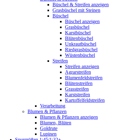
Büschel & Streifen anzeigen
Grasbüschel mit Steinen
Büschel
Büschel anzeigen
Grasbüschel
Karstbüschel
Blütenbüschel
Unkrautbüschel
Riedgrasbüschel
Wüstenbüschel
Streifen
Streifen anzeigen
Agrarstreifen
Blumenfeldstreifen
Blütenstreifen
Grasstreifen
Karststreifen
Kartoffelfeldstreifen
Verarbeitung
Blumen & Pflanzen
Blumen & Pflanzen anzeigen
Blumen, Blüten
Goldrute
Lupinen
Spurgrößen 1:45/1:32+