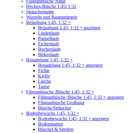
Filigranbüsche Natur
Hecken-Büsche 1:45/ 1:32
Sträuchermatte
Wurzeln und Baumstümpfe
Belaubung 1:45, 1:32 +
Belaubung 1:45, 1:32 + anzeigen
Lindenlaub
Pappellaub
Eichenlaub
Buchenlaub
Birkenlaub
Benadelung 1:45, 1:32 +
Benadelung 1:45, 1:32 + anzeigen
Fichte
Kiefer
Lärche
Tanne
Filigranbüsche /Büsche 1:45, 1:32 +
Filigranbüsche /Büsche 1:45, 1:32 + anzeigen
Filigranbüsche Großspur
Büsche/Sträucher
Bodenbewuchs 1:45, 1:32 +
Bodenbewuchs 1:45, 1:32 + anzeigen
Bodenmatten
Büschel & Streifen