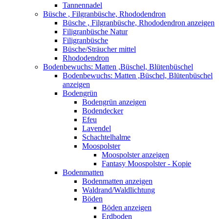
Tannennadel
Büsche , Filgranbüsche, Rhododendron
Büsche , Filgranbüsche, Rhododendron anzeigen
Filigranbüsche Natur
Filigranbüsche
Büsche/Sträucher mittel
Rhododendron
Bodenbewuchs: Matten ,Büschel, Blütenbüschel
Bodenbewuchs: Matten ,Büschel, Blütenbüschel
anzeigen
Bodengrün
Bodengrün anzeigen
Bodendecker
Efeu
Lavendel
Schachtelhalme
Moospolster
Moospolster anzeigen
Fantasy Moospolster - Kopie
Bodenmatten
Bodenmatten anzeigen
Waldrand/Waldlichtung
Böden
Böden anzeigen
Erdboden