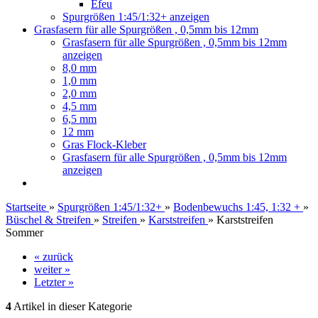
Efeu
Spurgrößen 1:45/1:32+ anzeigen
Grasfasern für alle Spurgrößen , 0,5mm bis 12mm
Grasfasern für alle Spurgrößen , 0,5mm bis 12mm
anzeigen
8,0 mm
1,0 mm
2,0 mm
4,5 mm
6,5 mm
12 mm
Gras Flock-Kleber
Grasfasern für alle Spurgrößen , 0,5mm bis 12mm
anzeigen
Startseite
»
Spurgrößen 1:45/1:32+
»
Bodenbewuchs 1:45, 1:32 +
»
Büschel & Streifen
»
Streifen
»
Karststreifen
»
Karststreifen
Sommer
« zurück
weiter »
Letzter »
4
Artikel in dieser Kategorie