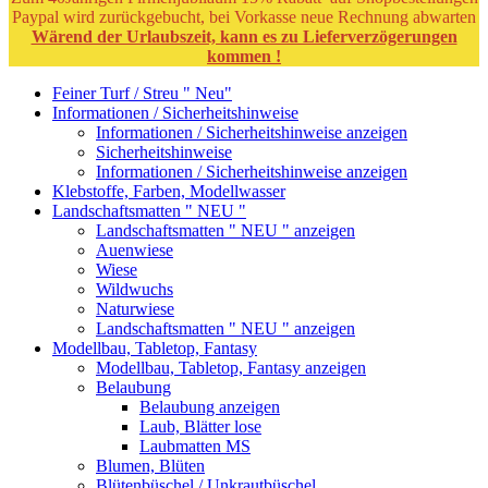
Paypal wird zurückgebucht, bei Vorkasse neue Rechnung abwarten
Wärend der Urlaubszeit, kann es zu Lieferverzögerungen
kommen !
Feiner Turf / Streu " Neu"
Informationen / Sicherheitshinweise
Informationen / Sicherheitshinweise anzeigen
Sicherheitshinweise
Informationen / Sicherheitshinweise anzeigen
Klebstoffe, Farben, Modellwasser
Landschaftsmatten " NEU "
Landschaftsmatten " NEU " anzeigen
Auenwiese
Wiese
Wildwuchs
Naturwiese
Landschaftsmatten " NEU " anzeigen
Modellbau, Tabletop, Fantasy
Modellbau, Tabletop, Fantasy anzeigen
Belaubung
Belaubung anzeigen
Laub, Blätter lose
Laubmatten MS
Blumen, Blüten
Blütenbüschel / Unkrautbüschel