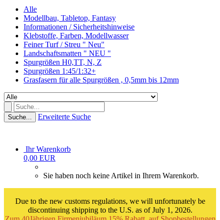
Alle
Modellbau, Tabletop, Fantasy
Informationen / Sicherheitshinweise
Klebstoffe, Farben, Modellwasser
Feiner Turf / Streu " Neu"
Landschaftsmatten " NEU "
Spurgrößen H0,TT, N, Z
Spurgrößen 1:45/1:32+
Grasfasern für alle Spurgrößen , 0,5mm bis 12mm
Erweiterte Suche
Suche...
Ihr Warenkorb
0,00 EUR
Sie haben noch keine Artikel in Ihrem Warenkorb.
Due to the new customs regulations, we will unfortunately be
discontinuing shipping to the U.S. as of July 1, 2026.
Zum 40Jährigen Firmenjubiläum 15% Rabatt auf Shopbestellungen