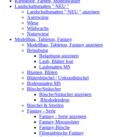
Klebstoffe, Farben, Modellwasser
Landschaftsmatten " NEU "
Landschaftsmatten " NEU " anzeigen
Auenwiese
Wiese
Wildwuchs
Naturwiese
Modellbau, Tabletop, Fantasy
Modellbau, Tabletop, Fantasy anzeigen
Belaubung
Belaubung anzeigen
Laub, Blätter lose
Laubmatten MS
Blumen, Blüten
Blütenbüschel / Unkrautbüschel
Bodenmatten MS
Büsche/Sträucher
Büsche/Sträucher anzeigen
Rhododendron
Büschel & Streifen
Fantasy - Serie
Fantasy - Serie anzeigen
Fantasy Moospolster
Fantasy-Büsche
Filigranbüsche Fantasy