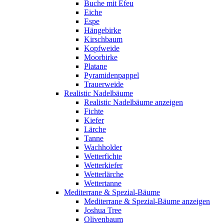
Buche mit Efeu
Eiche
Espe
Hängebirke
Kirschbaum
Kopfweide
Moorbirke
Platane
Pyramidenpappel
Trauerweide
Realistic Nadelbäume
Realistic Nadelbäume anzeigen
Fichte
Kiefer
Lärche
Tanne
Wachholder
Wetterfichte
Wetterkiefer
Wetterlärche
Wettertanne
Mediterrane & Spezial-Bäume
Mediterrane & Spezial-Bäume anzeigen
Joshua Tree
Olivenbaum