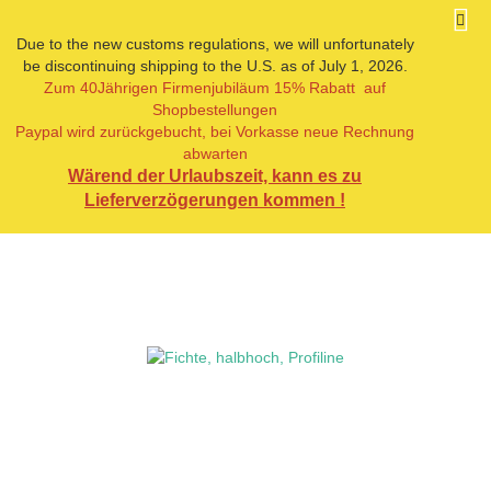
Due to the new customs regulations, we will unfortunately
be discontinuing shipping to the U.S. as of July 1, 2026.
Zum 40Jährigen Firmenjubiläum 15% Rabatt auf
« Erster
« zurück
weiter »
Letzter »
Shopbestellungen
15
Artikel in dieser Kategorie
Paypal wird zurückgebucht, bei Vorkasse neue Rechnung
abwarten
Fichte, halbhoch, Profiline
Wärend der Urlaubszeit, kann es zu
Lieferverzögerungen kommen !