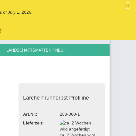
DE
Kundenlogin
Merkzettel
s of July 1, 2026.
Ihr Warenkorb
0,00 EUR
!
LANDSCHAFTSMATTEN " NEU "
LE SPURGRÖSSEN , 0,5MM BIS 12MM
ellen
Lärche Frühherbst Profiline
vergessen?
Art.Nr.:
283-000-1
Lieferzeit:
ca. 2 Wochen wird