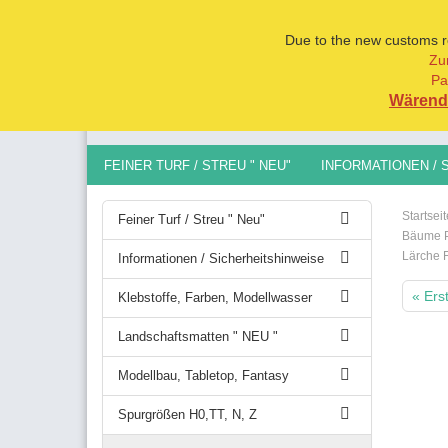
Due to the new customs reg
Zu
Pa
Alle
Wärend 
FEINER TURF / STREU " NEU"
INFORMATIONEN / 
MODELLBAU, TABLETOP, FANTASY
SPURGRÖSSEN 
Startseit
Feiner Turf / Streu " Neu"
Bäume Pr
Lärche F
Informationen / Sicherheitshinweise
« Ers
Klebstoffe, Farben, Modellwasser
Landschaftsmatten " NEU "
Modellbau, Tabletop, Fantasy
Spurgrößen H0,TT, N, Z