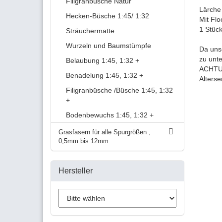
Filigranbüsche Natur
Lärche
Hecken-Büsche 1:45/ 1:32
Mit Flo
1 Stüc
Sträuchermatte
Wurzeln und Baumstümpfe
Da uns
zu unt
Belaubung 1:45, 1:32 +
ACHTUN
Benadelung 1:45, 1:32 +
Alters
Filigranbüsche /Büsche 1:45, 1:32
+
Bodenbewuchs 1:45, 1:32 +
Grasfasern für alle Spurgrößen ,
0,5mm bis 12mm
Hersteller