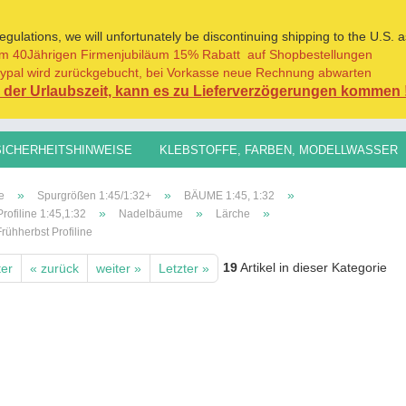
ulations, we will unfortunately be discontinuing shipping to the U.S. a
m 40Jährigen Firmenjubiläum 15% Rabatt auf Shopbestellungen
Sprache auswählen
ypal wird zurückgebucht, bei Vorkasse neue Rechnung abwarten
der Urlaubszeit, kann es zu Lieferverzögerungen kommen 
Lieferland
SICHERHEITSHINWEISE
KLEBSTOFFE, FARBEN, MODELLWASSER
H0,TT, N, Z
SPURGRÖSSEN 1:45/1:32+
GRASFASERN FÜR AL
»
»
»
e
Spurgrößen 1:45/1:32+
BÄUME 1:45, 1:32
»
»
»
ofiline 1:45,1:32
Nadelbäume
Lärche
rühherbst Profiline
19
Artikel in dieser Kategorie
ter
« zurück
weiter »
Letzter »
Konto erst
Passwort 