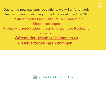
Due to the new customs regulations, we will unfortunately
be discontinuing shipping to the U.S. as of July 1, 2026.
Zum 40Jährigen Firmenjubiläum 15% Rabatt auf
« Erster
« zurück
weiter »
Letzter »
Shopbestellungen
19
Artikel in dieser Kategorie
Paypal wird zurückgebucht, bei Vorkasse neue Rechnung
abwarten
Lärche Frühling Profiline
Wärend der Urlaubszeit, kann es zu
Lieferverzögerungen kommen !