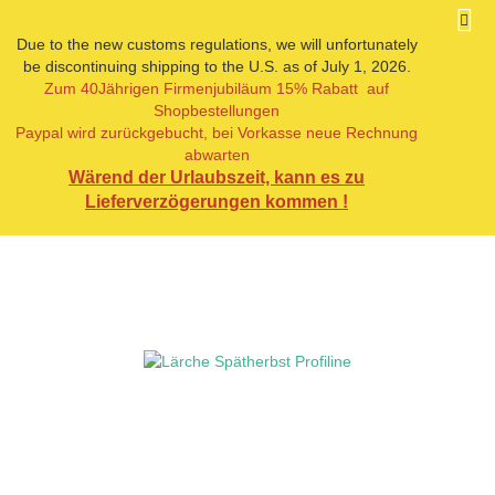
Due to the new customs regulations, we will unfortunately
be discontinuing shipping to the U.S. as of July 1, 2026.
Zum 40Jährigen Firmenjubiläum 15% Rabatt auf
« Erster
« zurück
weiter »
Letzter »
Shopbestellungen
19
Artikel in dieser Kategorie
Paypal wird zurückgebucht, bei Vorkasse neue Rechnung
abwarten
Lärche Spätherbst Profiline
Wärend der Urlaubszeit, kann es zu
Lieferverzögerungen kommen !