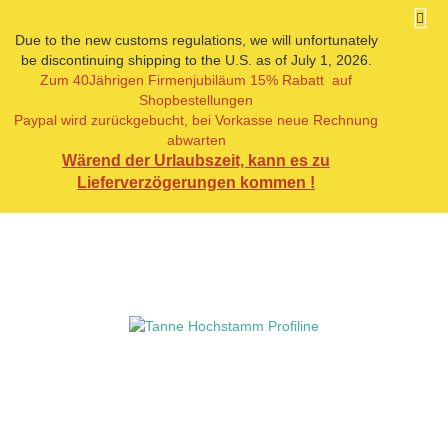
Due to the new customs regulations, we will unfortunately
be discontinuing shipping to the U.S. as of July 1, 2026.
Zum 40Jährigen Firmenjubiläum 15% Rabatt auf
« Erster
« zurück
weiter »
Letzter »
Shopbestellungen
15
Artikel in dieser Kategorie
Paypal wird zurückgebucht, bei Vorkasse neue Rechnung
abwarten
Tanne Hochstamm Profiline
Wärend der Urlaubszeit, kann es zu
Lieferverzögerungen kommen !