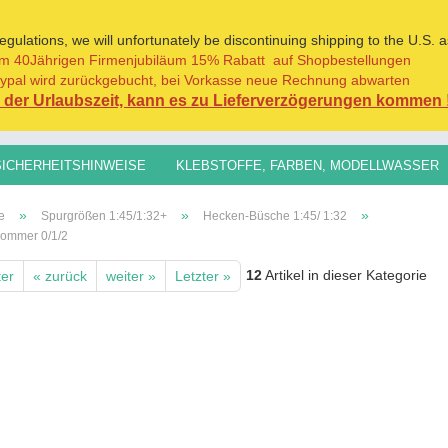
ulations, we will unfortunately be discontinuing shipping to the U.S. a
m 40Jährigen Firmenjubiläum 15% Rabatt auf Shopbestellungen
Sprache auswählen
ypal wird zurückgebucht, bei Vorkasse neue Rechnung abwarten
der Urlaubszeit, kann es zu Lieferverzögerungen kommen 
Lieferland
SICHERHEITSHINWEISE
KLEBSTOFFE, FARBEN, MODELLWASSER
H0,TT, N, Z
SPURGRÖSSEN 1:45/1:32+
GRASFASERN FÜR AL
»
»
»
e
Spurgrößen 1:45/1:32+
Hecken-Büsche 1:45/ 1:32
ommer 0/1/2
12
Artikel in dieser Kategorie
ter
« zurück
weiter »
Letzter »
Konto erst
Passwort 