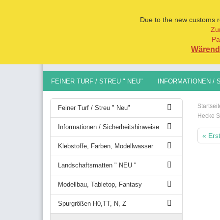
Due to the new customs reg
Zu
Pa
Alle
Wärend 
FEINER TURF / STREU " NEU"
INFORMATIONEN / 
MODELLBAU, TABLETOP, FANTASY
SPURGRÖSSEN 
Startseit
Feiner Turf / Streu " Neu"
Hecke S
Informationen / Sicherheitshinweise
« Ers
Klebstoffe, Farben, Modellwasser
Landschaftsmatten " NEU "
Modellbau, Tabletop, Fantasy
Spurgrößen H0,TT, N, Z