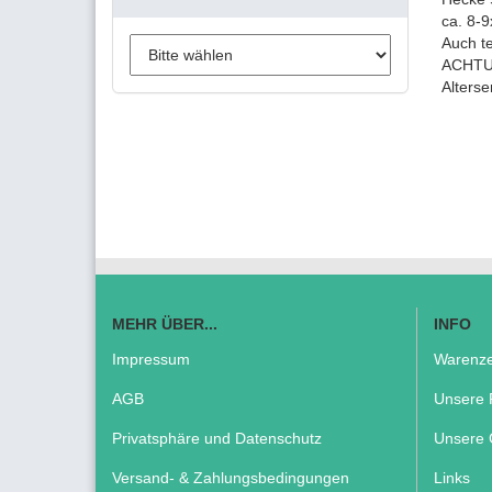
ca. 8-
Auch te
ACHTUN
Alters
MEHR ÜBER...
INFO
Impressum
Warenze
AGB
Unsere 
Privatsphäre und Datenschutz
Unsere 
Versand- & Zahlungsbedingungen
Links