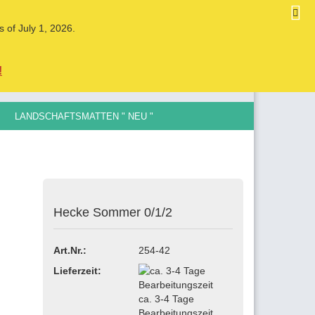
DE
Kundenlogin
Merkzettel
s of July 1, 2026.
Ihr Warenkorb
0,00 EUR
!
LANDSCHAFTSMATTEN " NEU "
LE SPURGRÖSSEN , 0,5MM BIS 12MM
Hecke Sommer 0/1/2
ellen
vergessen?
Art.Nr.:
254-42
Lieferzeit:
ca. 3-4 Tage
Bearbeitungszeit