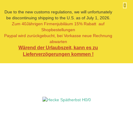
Due to the new customs regulations, we will unfortunately
be discontinuing shipping to the U.S. as of July 1, 2026.
Zum 40Jährigen Firmenjubiläum 15% Rabatt auf
« Erster
« zurück
weiter »
Letzter »
Shopbestellungen
12
Artikel in dieser Kategorie
Paypal wird zurückgebucht, bei Vorkasse neue Rechnung
abwarten
Hecke Spätherbst H0/0
Wärend der Urlaubszeit, kann es zu
Lieferverzögerungen kommen !