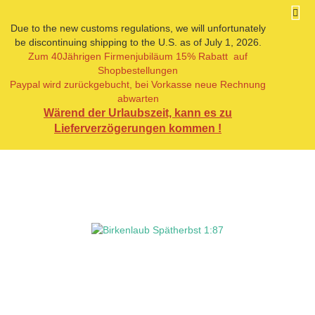
Due to the new customs regulations, we will unfortunately
be discontinuing shipping to the U.S. as of July 1, 2026.
Zum 40Jährigen Firmenjubiläum 15% Rabatt auf
« Erster
« zurück
Shopbestellungen
8
Artikel in dieser Kategorie
Paypal wird zurückgebucht, bei Vorkasse neue Rechnung
abwarten
Birkenlaub Spätherbst 1:87
Wärend der Urlaubszeit, kann es zu
Lieferverzögerungen kommen !