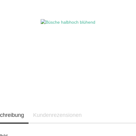
chreibung
Kundenrezensionen
lbild