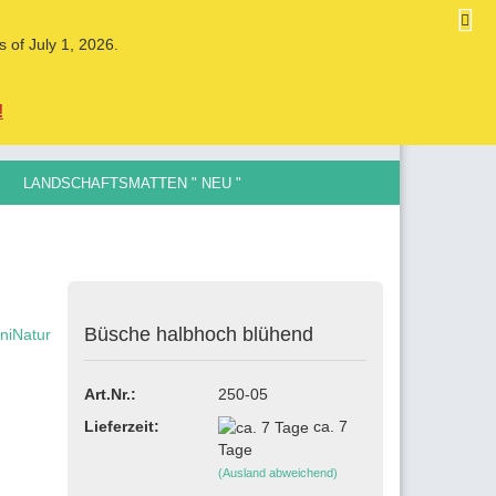
DE
Kundenlogin
Merkzettel
s of July 1, 2026.
Ihr Warenkorb
0,00 EUR
!
LANDSCHAFTSMATTEN " NEU "
LE SPURGRÖSSEN , 0,5MM BIS 12MM
Büsche halbhoch blühend
ellen
vergessen?
Art.Nr.:
250-05
Lieferzeit:
ca. 7
Tage
(Ausland abweichend)