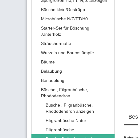
Spurgrößen H0,TT, N, Z anzeigen
Büsche klein/Gestrüpp
Microbüsche N/Z/TT/H0
Starter-Set für Böschung
,Unterholz
Sträuchermatte
Wurzeln und Baumstümpfe
Bäume
Belaubung
Benadelung
Büsche , Filgranbüsche,
Rhododendron
Büsche , Filgranbüsche,
Rhododendron anzeigen
Bes
Filigranbüsche Natur
Filigranbüsche
Beispie