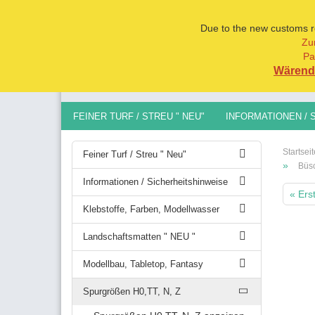
Due to the new customs reg
Zu
Pa
Alle
Wärend 
FEINER TURF / STREU " NEU"
INFORMATIONEN / 
MODELLBAU, TABLETOP, FANTASY
SPURGRÖSSEN 
Startseit
Feiner Turf / Streu " Neu"
»
Büsc
Informationen / Sicherheitshinweise
« Ers
Klebstoffe, Farben, Modellwasser
Landschaftsmatten " NEU "
Modellbau, Tabletop, Fantasy
Spurgrößen H0,TT, N, Z