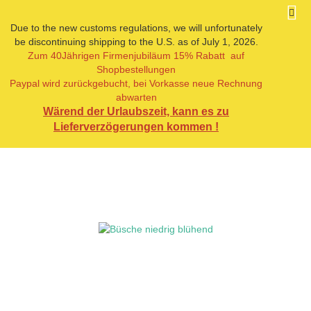
Due to the new customs regulations, we will unfortunately
be discontinuing shipping to the U.S. as of July 1, 2026.
Zum 40Jährigen Firmenjubiläum 15% Rabatt auf
« Erster
« zurück
weiter »
Letzter »
Shopbestellungen
27
Artikel in dieser Kategorie
Paypal wird zurückgebucht, bei Vorkasse neue Rechnung
abwarten
Büsche niedrig blühend
Wärend der Urlaubszeit, kann es zu
Lieferverzögerungen kommen !