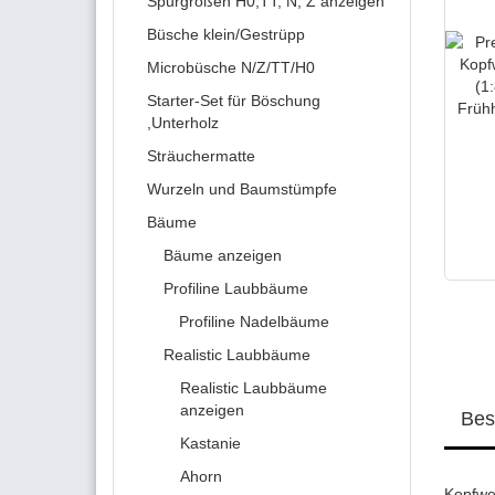
Spurgrößen H0,TT, N, Z anzeigen
Büsche klein/Gestrüpp
Microbüsche N/Z/TT/H0
Starter-Set für Böschung
,Unterholz
Sträuchermatte
Wurzeln und Baumstümpfe
Bäume
Bäume anzeigen
Profiline Laubbäume
Profiline Nadelbäume
Realistic Laubbäume
Realistic Laubbäume
anzeigen
Bes
Kastanie
Ahorn
Kopfwe