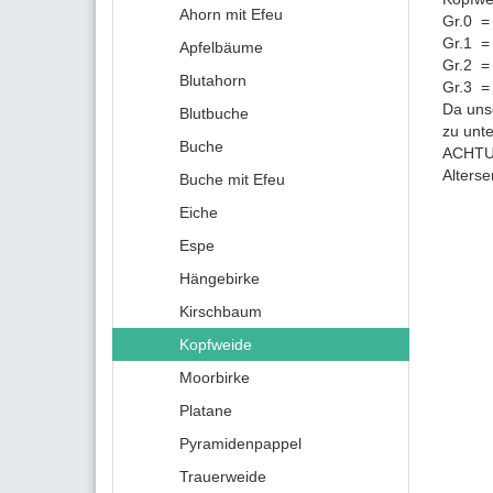
Ahorn mit Efeu
Gr.0 =
Gr.1 =
Apfelbäume
Gr.2 =
Blutahorn
Gr.3 =
Da uns
Blutbuche
zu unt
Buche
ACHTUN
Alters
Buche mit Efeu
Eiche
Espe
Hängebirke
Kirschbaum
Kopfweide
Moorbirke
Platane
Pyramidenpappel
Trauerweide