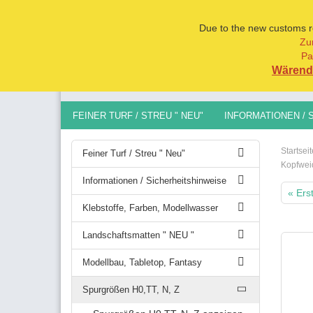
Due to the new customs reg
Zu
Pa
Alle
Wärend 
FEINER TURF / STREU " NEU"
INFORMATIONEN / 
MODELLBAU, TABLETOP, FANTASY
SPURGRÖSSEN 
Startseit
Feiner Turf / Streu " Neu"
Kopfwei
Informationen / Sicherheitshinweise
« Ers
Klebstoffe, Farben, Modellwasser
Landschaftsmatten " NEU "
Modellbau, Tabletop, Fantasy
Spurgrößen H0,TT, N, Z