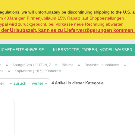
ulations, we will unfortunately be discontinuing shipping to the U.S. a
m 40Jährigen Firmenjubiläum 15% Rabatt auf Shopbestellungen
Sprache auswählen
ypal wird zurückgebucht, bei Vorkasse neue Rechnung abwarten
der Urlaubszeit, kann es zu Lieferverzögerungen kommen 
Lieferland
SICHERHEITSHINWEISE
KLEBSTOFFE, FARBEN, MODELLWASSER
H0,TT, N, Z
SPURGRÖSSEN 1:45/1:32+
GRASFASERN FÜR AL
»
»
»
»
e
Spurgrößen H0,TT, N, Z
Bäume
Realistic Laubbäume
»
de
Kopfweide (1:87) Frühherbst
4
Artikel in dieser Kategorie
ter
« zurück
weiter »
Konto erst
Passwort 