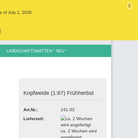
DE
Kundenlogin
Merkzettel
s of July 1, 2026.
Ihr Warenkorb
0,00 EUR
!
LANDSCHAFTSMATTEN " NEU "
LE SPURGRÖSSEN , 0,5MM BIS 12MM
Kopfweide (1:87) Frühherbst
ellen
vergessen?
Art.Nr.:
241-03
Lieferzeit:
ca. 2 Wochen wird
angefertigt