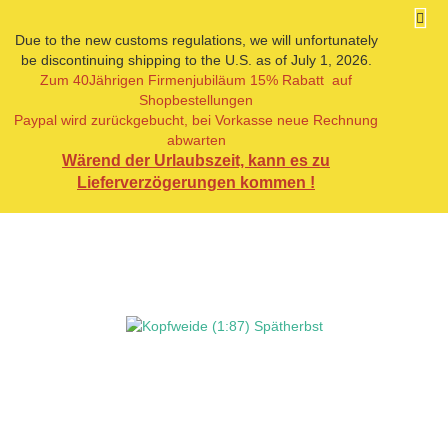
Due to the new customs regulations, we will unfortunately
be discontinuing shipping to the U.S. as of July 1, 2026.
Zum 40Jährigen Firmenjubiläum 15% Rabatt auf
« Erster
« zurück
weiter »
Shopbestellungen
4
Artikel in dieser Kategorie
Paypal wird zurückgebucht, bei Vorkasse neue Rechnung
abwarten
Kopfweide (1:87) Spätherbst
Wärend der Urlaubszeit, kann es zu
Lieferverzögerungen kommen !