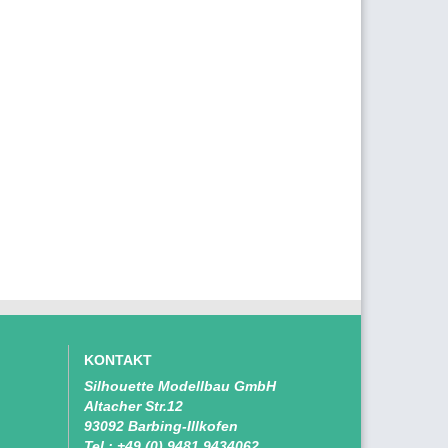
KONTAKT
Silhouette Modellbau GmbH
Altacher Str.12
93092 Barbing-Illkofen
Tel.:
+49 (0) 9481 9434062