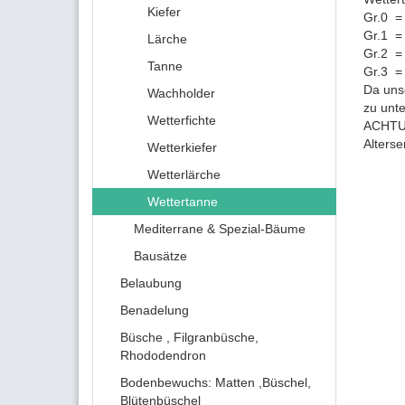
Kiefer
Gr.0 =
Gr.1 =
Lärche
Gr.2 =
Tanne
Gr.3 =
Da uns
Wachholder
zu unt
Wetterfichte
ACHTUN
Alters
Wetterkiefer
Wetterlärche
Wettertanne
Mediterrane & Spezial-Bäume
Bausätze
Belaubung
Benadelung
Büsche , Filgranbüsche,
Rhododendron
Bodenbewuchs: Matten ,Büschel,
Blütenbüschel