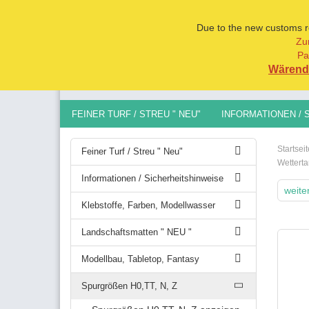
Due to the new customs reg
Zu
Pa
Alle
Wärend 
FEINER TURF / STREU " NEU"
INFORMATIONEN / 
MODELLBAU, TABLETOP, FANTASY
SPURGRÖSSEN 
Startseit
Feiner Turf / Streu " Neu"
Wettert
Informationen / Sicherheitshinweise
weite
Klebstoffe, Farben, Modellwasser
Landschaftsmatten " NEU "
Modellbau, Tabletop, Fantasy
Spurgrößen H0,TT, N, Z