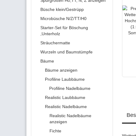
Spurgrößen H0,TT, N, Z anzeigen
Büsche klein/Gestrüpp
Microbüsche N/Z/TT/H0
Starter-Set für Böschung
,Unterholz
Sträuchermatte
Wurzeln und Baumstümpfe
Bäume
Bäume anzeigen
Profiline Laubbäume
Profiline Nadelbäume
Realistic Laubbäume
Realistic Nadelbäume
Bes
Realistic Nadelbäume
anzeigen
Fichte
Wetter