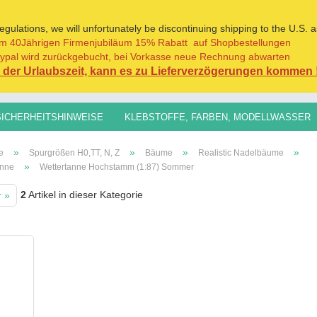
ulations, we will unfortunately be discontinuing shipping to the U.S. a
m 40Jährigen Firmenjubiläum 15% Rabatt auf Shopbestellungen
Sprache auswählen
ypal wird zurückgebucht, bei Vorkasse neue Rechnung abwarten
der Urlaubszeit, kann es zu Lieferverzögerungen kommen 
Lieferland
SICHERHEITSHINWEISE
KLEBSTOFFE, FARBEN, MODELLWASSER
H0,TT, N, Z
SPURGRÖSSEN 1:45/1:32+
GRASFASERN FÜR AL
»
»
»
»
e
Spurgrößen H0,TT, N, Z
Bäume
Realistic Nadelbäume
»
anne
Wettertanne Hochstamm (1:87) Sommer
2
Artikel in dieser Kategorie
r »
Konto erst
Passwort 