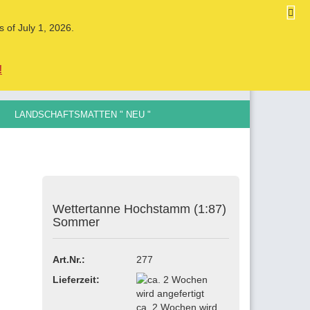
DE
Kundenlogin
Merkzettel
s of July 1, 2026.
Ihr Warenkorb
0,00 EUR
!
LANDSCHAFTSMATTEN " NEU "
LE SPURGRÖSSEN , 0,5MM BIS 12MM
Wettertanne Hochstamm (1:87)
ellen
Sommer
vergessen?
Art.Nr.:
277
Lieferzeit:
ca. 2 Wochen wird