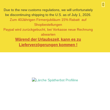
Due to the new customs regulations, we will unfortunately
be discontinuing shipping to the U.S. as of July 1, 2026.
Zum 40Jährigen Firmenjubiläum 15% Rabatt auf
« Erster
« zurück
weiter »
Letzter »
Shopbestellungen
24
Artikel in dieser Kategorie
Paypal wird zurückgebucht, bei Vorkasse neue Rechnung
abwarten
Lärche Spätherbst Profiline
Wärend der Urlaubszeit, kann es zu
Lieferverzögerungen kommen !