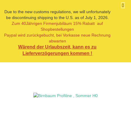
Due to the new customs regulations, we will unfortunately
be discontinuing shipping to the U.S. as of July 1, 2026.
Zum 40Jährigen Firmenjubiläum 15% Rabatt auf
« Erster
« zurück
weiter »
Letzter »
Shopbestellungen
49
Artikel in dieser Kategorie
Paypal wird zurückgebucht, bei Vorkasse neue Rechnung
abwarten
Birnbaum Profiline , Sommer H0
Wärend der Urlaubszeit, kann es zu
Lieferverzögerungen kommen !