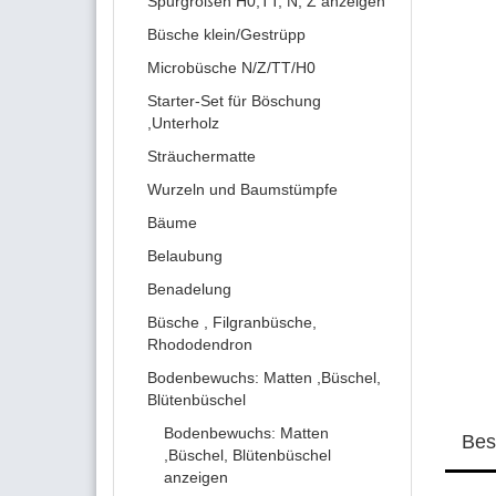
Spurgrößen H0,TT, N, Z anzeigen
Büsche klein/Gestrüpp
Microbüsche N/Z/TT/H0
Starter-Set für Böschung
,Unterholz
Sträuchermatte
Wurzeln und Baumstümpfe
Bäume
Belaubung
Benadelung
Büsche , Filgranbüsche,
Rhododendron
Bodenbewuchs: Matten ,Büschel,
Blütenbüschel
Bodenbewuchs: Matten
Bes
,Büschel, Blütenbüschel
anzeigen