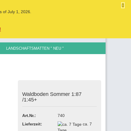
DE
Kundenlogin
Merkzettel
s of July 1, 2026.
Ihr Warenkorb
0,00 EUR
!
LANDSCHAFTSMATTEN " NEU "
LE SPURGRÖSSEN , 0,5MM BIS 12MM
ellen
Waldboden Sommer 1:87
vergessen?
/1:45+
Art.Nr.:
740
Lieferzeit:
ca. 7
Tage