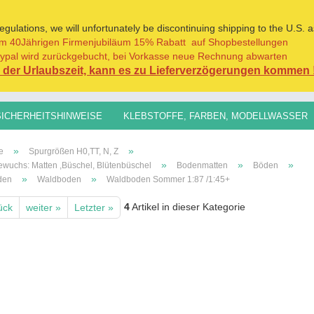
ulations, we will unfortunately be discontinuing shipping to the U.S. a
m 40Jährigen Firmenjubiläum 15% Rabatt auf Shopbestellungen
Sprache auswählen
ypal wird zurückgebucht, bei Vorkasse neue Rechnung abwarten
der Urlaubszeit, kann es zu Lieferverzögerungen kommen 
Lieferland
SICHERHEITSHINWEISE
KLEBSTOFFE, FARBEN, MODELLWASSER
H0,TT, N, Z
SPURGRÖSSEN 1:45/1:32+
GRASFASERN FÜR AL
»
»
e
Spurgrößen H0,TT, N, Z
»
»
»
wuchs: Matten ,Büschel, Blütenbüschel
Bodenmatten
Böden
»
»
den
Waldboden
Waldboden Sommer 1:87 /1:45+
4
Artikel in dieser Kategorie
ück
weiter »
Letzter »
Konto erst
Passwort 