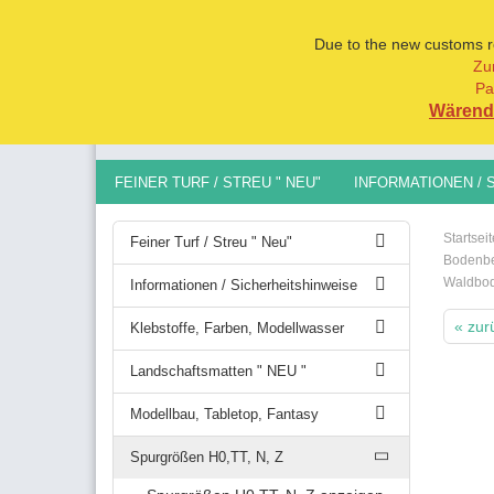
Due to the new customs reg
Zu
Pa
Alle
Wärend 
FEINER TURF / STREU " NEU"
INFORMATIONEN / 
MODELLBAU, TABLETOP, FANTASY
SPURGRÖSSEN 
Startseit
Feiner Turf / Streu " Neu"
Bodenbe
Waldbo
Informationen / Sicherheitshinweise
« zur
Klebstoffe, Farben, Modellwasser
Landschaftsmatten " NEU "
Modellbau, Tabletop, Fantasy
Spurgrößen H0,TT, N, Z