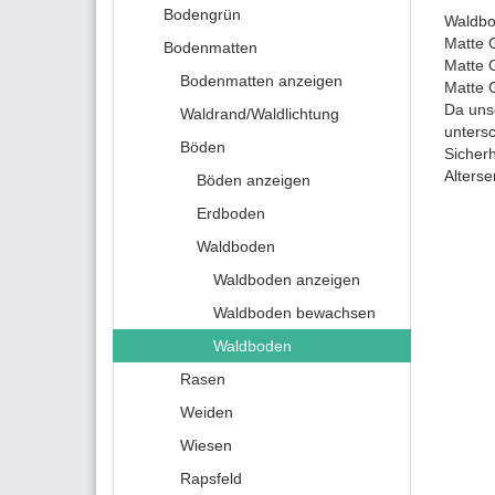
Bodengrün
Waldb
Matte 
Bodenmatten
Matte 
Bodenmatten anzeigen
Matte 
Da unse
Waldrand/Waldlichtung
unters
Böden
Sicherh
Alters
Böden anzeigen
Erdboden
Waldboden
Waldboden anzeigen
Waldboden bewachsen
Waldboden
Rasen
Weiden
Wiesen
Rapsfeld