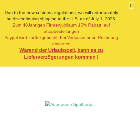
Due to the new customs regulations, we will unfortunately
be discontinuing shipping to the U.S. as of July 1, 2026.
Zum 40Jährigen Firmenjubiläum 15% Rabatt auf
« Erster
« zurück
weiter »
Letzter »
Shopbestellungen
8
Artikel in dieser Kategorie
Paypal wird zurückgebucht, bei Vorkasse neue Rechnung
abwarten
Auenwiese Spätherbst
Wärend der Urlaubszeit, kann es zu
Lieferverzögerungen kommen !