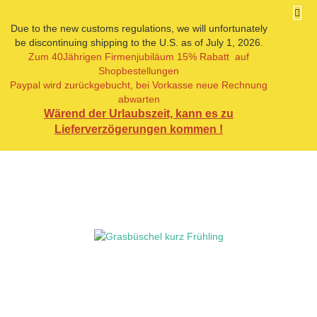
Due to the new customs regulations, we will unfortunately
be discontinuing shipping to the U.S. as of July 1, 2026.
Zum 40Jährigen Firmenjubiläum 15% Rabatt auf
« Erster
« zurück
weiter »
Letzter »
Shopbestellungen
16
Artikel in dieser Kategorie
Paypal wird zurückgebucht, bei Vorkasse neue Rechnung
abwarten
Grasbüschel kurz Frühling
Wärend der Urlaubszeit, kann es zu
Lieferverzögerungen kommen !