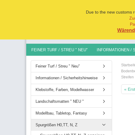
Due to the new customs reg
Zu
Pa
Alle
Wärend 
FEINER TURF / STREU " NEU"
INFORMATIONEN / 
MODELLBAU, TABLETOP, FANTASY
SPURGRÖSSEN 
Startseit
Feiner Turf / Streu " Neu"
Bodenbe
Streifen
Informationen / Sicherheitshinweise
« Ers
Klebstoffe, Farben, Modellwasser
Landschaftsmatten " NEU "
Modellbau, Tabletop, Fantasy
Spurgrößen H0,TT, N, Z