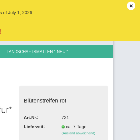
DE
Kundenlogin
Merkzettel
s of July 1, 2026.
Ihr Warenkorb
0,00 EUR
!
LANDSCHAFTSMATTEN " NEU "
LE SPURGRÖSSEN , 0,5MM BIS 12MM
llen
Blütenstreifen rot
ergessen?
Art.Nr.:
731
Lieferzeit:
ca. 7 Tage
(Ausland abweichend)