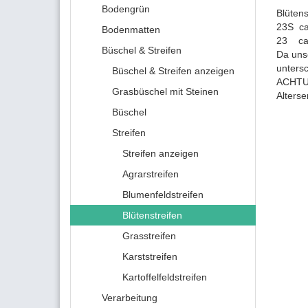
Bodengrün
Blütens
23S ca
Bodenmatten
23 ca,
Büschel & Streifen
Da unse
unters
Büschel & Streifen anzeigen
ACHTUN
Grasbüschel mit Steinen
Alters
Büschel
Streifen
Streifen anzeigen
Agrarstreifen
Blumenfeldstreifen
Blütenstreifen
Grasstreifen
Karststreifen
Kartoffelfeldstreifen
Verarbeitung