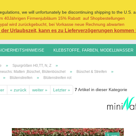
ulations, we will unfortunately be discontinuing shipping to the U.S. a
m 40Jährigen Firmenjubiläum 15% Rabatt auf Shopbestellungen
Sprache auswählen
ypal wird zurückgebucht, bei Vorkasse neue Rechnung abwarten
der Urlaubszeit, kann es zu Lieferverzögerungen kommen 
Lieferland
SICHERHEITSHINWEISE
KLEBSTOFFE, FARBEN, MODELLWASSER
H0,TT, N, Z
SPURGRÖSSEN 1:45/1:32+
GRASFASERN FÜR AL
»
»
e
Spurgrößen H0,TT, N, Z
»
»
wuchs: Matten ,Büschel, Blütenbüschel
Büschel & Streifen
»
»
Blütenstreifen
Blütenstreifen rot
7
Artikel in dieser Kategorie
ter
« zurück
weiter »
Letzter »
Konto erste
Passwort v