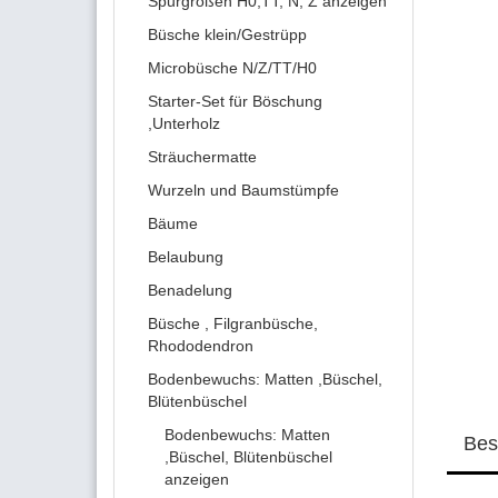
Spurgrößen H0,TT, N, Z anzeigen
Büsche klein/Gestrüpp
Microbüsche N/Z/TT/H0
Starter-Set für Böschung
,Unterholz
Sträuchermatte
Wurzeln und Baumstümpfe
Bäume
Belaubung
Benadelung
Büsche , Filgranbüsche,
Rhododendron
Bodenbewuchs: Matten ,Büschel,
Blütenbüschel
Bodenbewuchs: Matten
Bes
,Büschel, Blütenbüschel
anzeigen