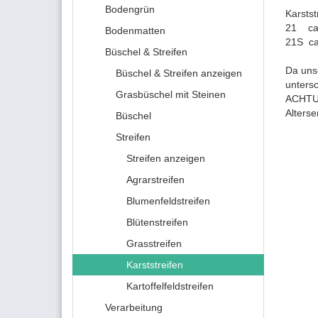
Bodengrün
Karstst
21 ca.
Bodenmatten
​21S c
Büschel & Streifen
Da unse
Büschel & Streifen anzeigen
unters
Grasbüschel mit Steinen
ACHTUN
Alters
Büschel
Streifen
Streifen anzeigen
Agrarstreifen
Blumenfeldstreifen
Blütenstreifen
Grasstreifen
Karststreifen
Kartoffelfeldstreifen
Verarbeitung