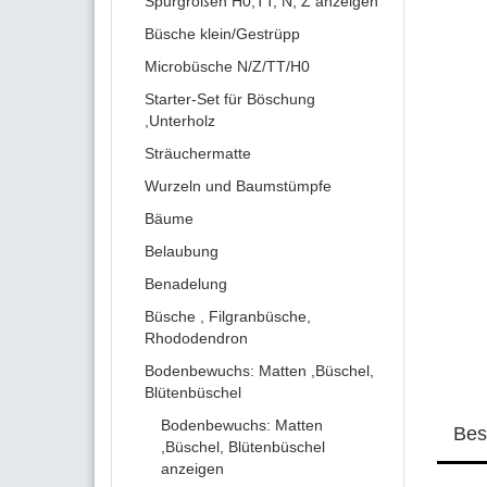
Spurgrößen H0,TT, N, Z anzeigen
Büsche klein/Gestrüpp
Microbüsche N/Z/TT/H0
Starter-Set für Böschung
,Unterholz
Sträuchermatte
Wurzeln und Baumstümpfe
Bäume
Belaubung
Benadelung
Büsche , Filgranbüsche,
Rhododendron
Bodenbewuchs: Matten ,Büschel,
Blütenbüschel
Bodenbewuchs: Matten
Bes
,Büschel, Blütenbüschel
anzeigen