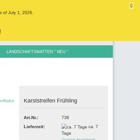
DE
Kundenlogin
Merkzettel
s of July 1, 2026.
Ihr Warenkorb
0,00 EUR
!
LANDSCHAFTSMATTEN " NEU "
LE SPURGRÖSSEN , 0,5MM BIS 12MM
ellen
Karststreifen Frühling
vergessen?
Art.Nr.:
738
Lieferzeit:
ca. 7
Tage
(Ausland abweichend)