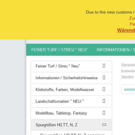
Due to the new customs reg
Zu
Pa
Alle
Wärend 
FEINER TURF / STREU " NEU"
INFORMATIONEN / 
MODELLBAU, TABLETOP, FANTASY
SPURGRÖSSEN 
Startseit
Feiner Turf / Streu " Neu"
Bodenbe
Streifen
Informationen / Sicherheitshinweise
weite
Klebstoffe, Farben, Modellwasser
Landschaftsmatten " NEU "
Modellbau, Tabletop, Fantasy
Spurgrößen H0,TT, N, Z