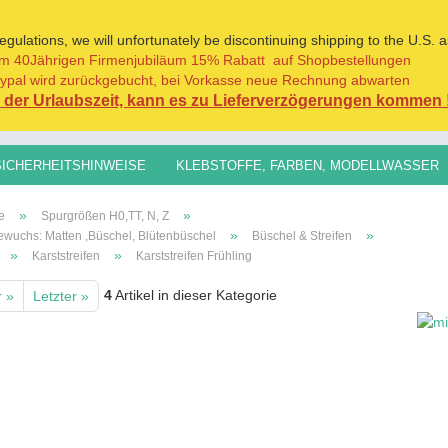
ulations, we will unfortunately be discontinuing shipping to the U.S. a
m 40Jährigen Firmenjubiläum 15% Rabatt auf Shopbestellungen
Sprache auswählen
ypal wird zurückgebucht, bei Vorkasse neue Rechnung abwarten
der Urlaubszeit, kann es zu Lieferverzögerungen kommen 
Lieferland
SICHERHEITSHINWEISE
KLEBSTOFFE, FARBEN, MODELLWASSER
H0,TT, N, Z
SPURGRÖSSEN 1:45/1:32+
GRASFASERN FÜR AL
»
»
e
Spurgrößen H0,TT, N, Z
»
»
wuchs: Matten ,Büschel, Blütenbüschel
Büschel & Streifen
»
»
Karststreifen
Karststreifen Frühling
4
Artikel in dieser Kategorie
r »
Letzter »
Konto erst
Passwort 