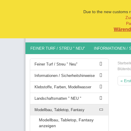
Due to the new customs reg
Zu
Pa
Alle
Wärend 
FEINER TURF / STREU " NEU"
INFORMATIONEN / 
MODELLBAU, TABLETOP, FANTASY
SPURGRÖSSEN 
Startseit
Feiner Turf / Streu " Neu"
Blütenb
Informationen / Sicherheitshinweise
« Ers
Klebstoffe, Farben, Modellwasser
Landschaftsmatten " NEU "
Modellbau, Tabletop, Fantasy
Modellbau, Tabletop, Fantasy
anzeigen