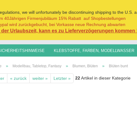
ulations, we will unfortunately be discontinuing shipping to the U.S. a
m 40Jährigen Firmenjubiläum 15% Rabatt auf Shopbestellungen
Sprache auswählen
ypal wird zurückgebucht, bei Vorkasse neue Rechnung abwarten
der Urlaubszeit, kann es zu Lieferverzögerungen kommen 
Lieferland
SICHERHEITSHINWEISE
KLEBSTOFFE, FARBEN, MODELLWASSER
H0,TT, N, Z
SPURGRÖSSEN 1:45/1:32+
GRASFASERN FÜR AL
»
»
»
e
Modellbau, Tabletop, Fantasy
Blumen, Blüten
Blüten bunt
22
Artikel in dieser Kategorie
ter
« zurück
weiter »
Letzter »
Konto erst
Passwort 