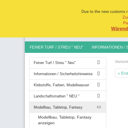
Due to the new customs reg
Zu
Pa
Alle
Wärend 
FEINER TURF / STREU " NEU"
INFORMATIONEN / 
MODELLBAU, TABLETOP, FANTASY
SPURGRÖSSEN 
Startseit
Feiner Turf / Streu " Neu"
« Ers
Informationen / Sicherheitshinweise
Klebstoffe, Farben, Modellwasser
Landschaftsmatten " NEU "
Modellbau, Tabletop, Fantasy
Modellbau, Tabletop, Fantasy
anzeigen