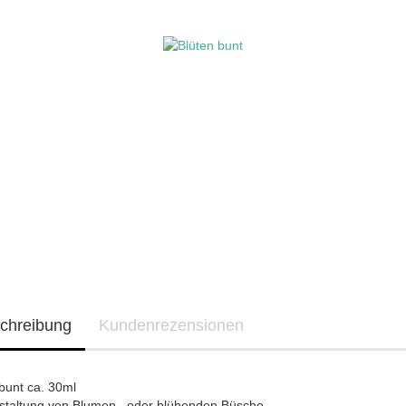
chreibung
Kundenrezensionen
bunt ca. 30ml
staltung von Blumen , oder blühenden Büsche