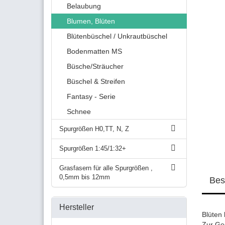
Belaubung
Blumen, Blüten
Blütenbüschel / Unkrautbüschel
Bodenmatten MS
Büsche/Sträucher
Büschel & Streifen
Fantasy - Serie
Schnee
Spurgrößen H0,TT, N, Z
Spurgrößen 1:45/1:32+
Grasfasern für alle Spurgrößen ,
0,5mm bis 12mm
Bes
Hersteller
Blüten 
Zur Ge