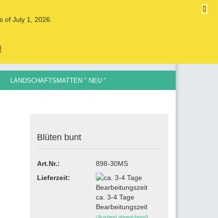
DE
Kundenlogin
Merkzettel
s of July 1, 2026.
Ihr Warenkorb
0,00 EUR
!
LANDSCHAFTSMATTEN " NEU "
LE SPURGRÖSSEN , 0,5MM BIS 12MM
Blüten bunt
ellen
Art.Nr.:
898-30MS
vergessen?
Lieferzeit:
ca. 3-4 Tage
Bearbeitungszeit
(Ausland abweichend)