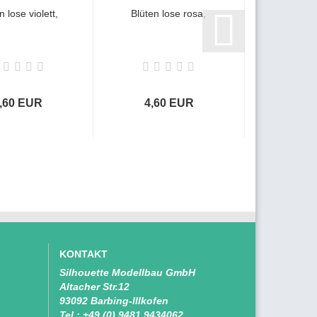
n lose violett,
Blüten lose rosa,
Turf fein
Micropla
,60 EUR
4,60 EUR
5,0
KONTAKT
Silhouette Modellbau GmbH
Altacher Str.12
93092 Barbing-Illkofen
Tel.:
+49 (0) 9481 9434062