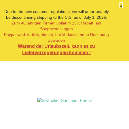
Due to the new customs regulations, we will unfortunately
be discontinuing shipping to the U.S. as of July 1, 2026.
Zum 40Jährigen Firmenjubiläum 15% Rabatt auf
« Erster
« zurück
weiter »
Shopbestellungen
7
Artikel in dieser Kategorie
Paypal wird zurückgebucht, bei Vorkasse neue Rechnung
abwarten
Sträucher Sortiment Herbst
Wärend der Urlaubszeit, kann es zu
Lieferverzögerungen kommen !