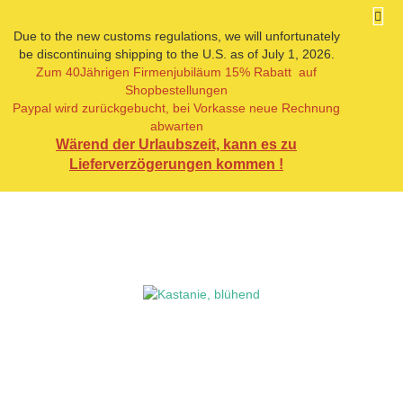
Due to the new customs regulations, we will unfortunately
be discontinuing shipping to the U.S. as of July 1, 2026.
Zum 40Jährigen Firmenjubiläum 15% Rabatt auf
« Erster
« zurück
weiter »
Letzter »
Shopbestellungen
9
Artikel in dieser Kategorie
Paypal wird zurückgebucht, bei Vorkasse neue Rechnung
abwarten
Kastanie, blühend
Wärend der Urlaubszeit, kann es zu
Lieferverzögerungen kommen !