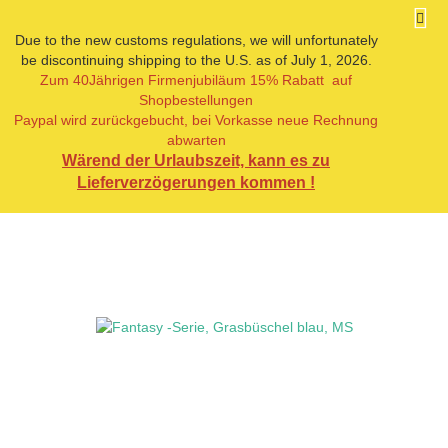
Due to the new customs regulations, we will unfortunately
be discontinuing shipping to the U.S. as of July 1, 2026.
Zum 40Jährigen Firmenjubiläum 15% Rabatt auf
« zurück
weiter »
Shopbestellungen
3
Artikel in dieser Kategorie
Paypal wird zurückgebucht, bei Vorkasse neue Rechnung
abwarten
Fantasy -Serie, Grasbüschel blau, MS
Wärend der Urlaubszeit, kann es zu
Lieferverzögerungen kommen !